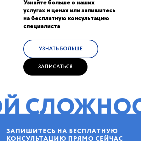
Узнайте больше о наших
услугах и ценах или запишитесь
на бесплатную консультацию
специалиста
УЗНАТЬ БОЛЬШЕ
ЗАПИСАТЬСЯ
ЛОЖНОСТИ!
П
ЗАПИШИТЕСЬ НА БЕСПЛАТНУЮ
КОНСУЛЬТАЦИЮ ПРЯМО СЕЙЧАС