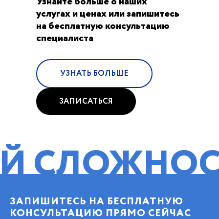
Узнайте больше о наших
услугах и ценах или запишитесь
на бесплатную консультацию
специалиста
УЗНАТЬ БОЛЬШЕ
ЗАПИСАТЬСЯ
ОЖНОСТИ!
П
ЗАПИШИТЕСЬ НА БЕСПЛАТНУЮ
КОНСУЛЬТАЦИЮ ПРЯМО СЕЙЧАС