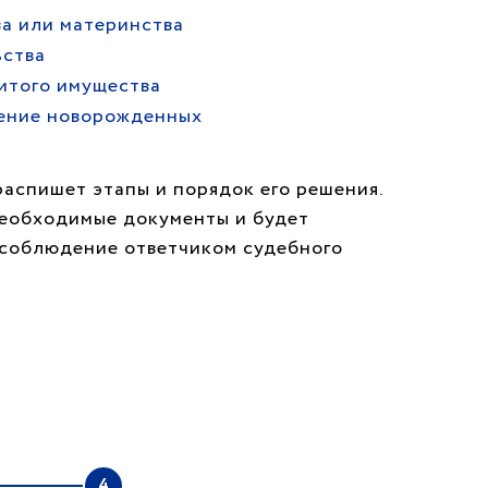
а или материнства
ьства
итого имущества
ение новорожденных
распишет этапы и порядок его решения.
необходимые документы и будет
т соблюдение ответчиком судебного
4