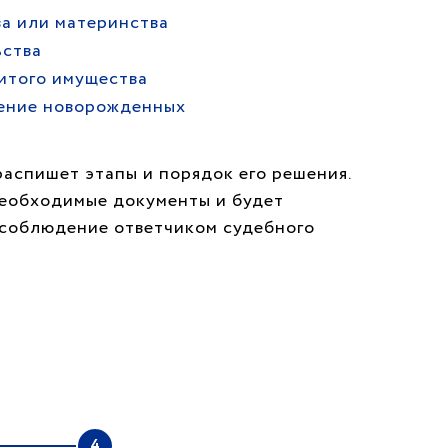
а или материнства
ьства
итого имущества
ение новорожденных
распишет этапы и порядок его решения.
необходимые документы и будет
т соблюдение ответчиком судебного
4