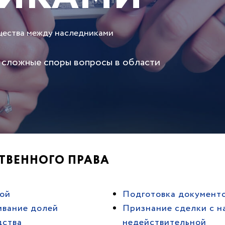
щества между наследниками
 сложные споры вопросы в области
ТВЕННОГО ПРАВА
ной
Подготовка документо
ивание долей
Признание сделки с 
дства
недействительной