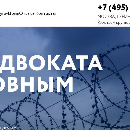
+7 (495)
уги
Цены
Отзывы
Контакты
МОСКВА, ЛЕНИН
Работаем кругло
АДВОКАТА
ОВНЫМ
м делам