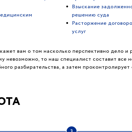
Взыскание задолженно
медицинским
решению суда
Расторжение договоро
услуг
кажет вам о том насколько перспективно дело и 
му невозможно, то наш специалист составит все 
бного разбирательства, а затем проконтролируе
ОТА
3