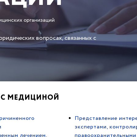
ицинских организаций
ридических вопросах, связанных с
Х С МЕДИЦИНОЙ
причиненного
Представление интере
м
экспертами, контроли
твенным лечением,
правоохранительными 